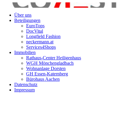
Über uns
Beteiligungen
EuroTops
DocVital
Longfield Fashion
neckermann.at
Services4Shops
Immobilien
Rathaus-Center Heiligenhaus
WGH Mönchengladbach
Wohnanlage Dorsten
GH Essen-Katernberg
Bürohaus Aachen
Datenschutz
Impressum